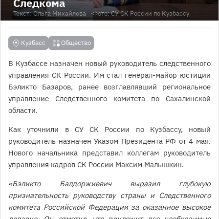
Следкома
Текст:
Ольга Михайлова
Фото: СУ СК России по Кузбассу
Кузбасс
Общество
В Кузбассе назначен новый руководитель следственного
управления СК России. Им стал генерал-майор юстиции
Бэликто Базаров, ранее возглавлявший региональное
управление Следственного комитета по Сахалинской
области.
Как уточнили в СУ СК России по Кузбассу, новый
руководитель назначен Указом Президента РФ от 4 мая.
Нового начальника представил коллегам руководитель
управления кадров СК России Максим Малышкин.
«Бэликто Балдоржиевич выразил глубокую
признательность руководству страны и Следственного
комитета Российской Федерации за оказанное высокое
доверие. Он отметил, что приложит все необходимые