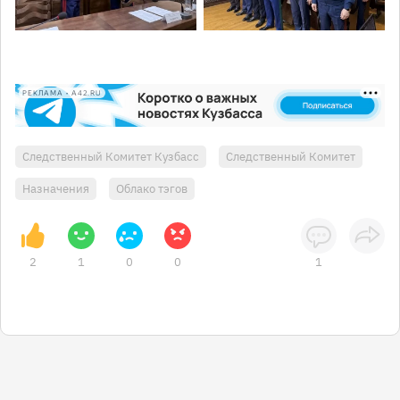
РЕКЛАМА • A42.RU
Следственный Комитет Кузбасс
Следственный Комитет
Назначения
Облако тэгов
2
1
0
0
1