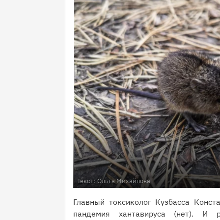
Текст:
Ольга Михайлова
Главный токсиколог Кузбасса Конста
пандемия хантавируса (нет). И р