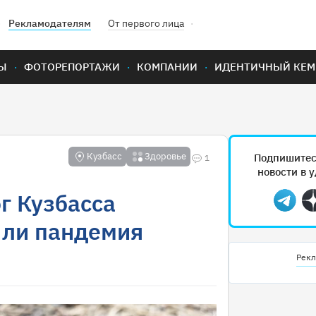
Рекламодателям
От первого лица
Ы
ФОТОРЕПОРТАЖИ
КОМПАНИИ
ИДЕНТИЧНЫЙ КЕМ
Кузбасс
Здоровье
Подпишитес
1
новости в 
г Кузбасса
Teleg
 ли пандемия
Рекл