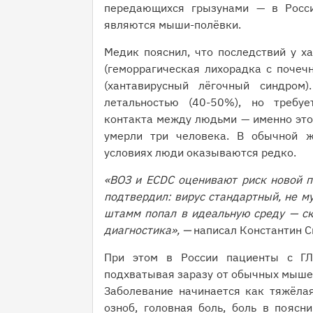
передающихся грызунами — в Росси
являются мыши-полёвки.
Медик пояснил, что последствий у х
(геморрагическая лихорадка с почеч
(хантавирусный лёгочный синдром)
летальностью (40-50%), но требуе
контакта между людьми — именно это 
умерли три человека. В обычной ж
условиях люди оказываются редко.
«ВОЗ и ECDC оценивают риск новой п
подтвердил: вирус стандартный, не м
штамм попал в идеальную среду — ск
диагностика», —
написал Константин С
При этом в России пациенты с ГЛ
подхватывая заразу от обычных мышей
Заболевание начинается как тяжёлая
озноб, головная боль, боль в поясни