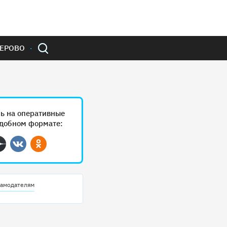
ЕРОВО
ь на оперативные
удобном формате:
ram
Дзен
Вконтакте
Одноклассники
амодателям