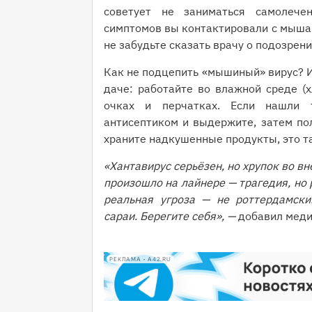
советует не заниматься самолече
симптомов вы контактировали с мышами
не забудьте сказать врачу о подозрени
Как не подцепить «мышиный» вирус? И
даче: работайте во влажной среде (х
очках и перчатках. Если нашли т
антисептиком и выдержите, затем пол
храните надкушенные продукты, это т
«Хантавирус серьёзен, но хрупок во вн
произошло на лайнере — трагедия, но 
реальная угроза — не роттердамский
сараи. Берегите себя», —
добавил меди
РЕКЛАМА • A42.RU