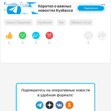
РЕКЛАМА • A42.RU
Никол Пашинян
Армения
Газ
Облако тэгов
0
0
0
0
0
Подпишитесь на оперативные новости
в удобном формате:
Telegram
Дзен
Вконтакте
Одноклассники