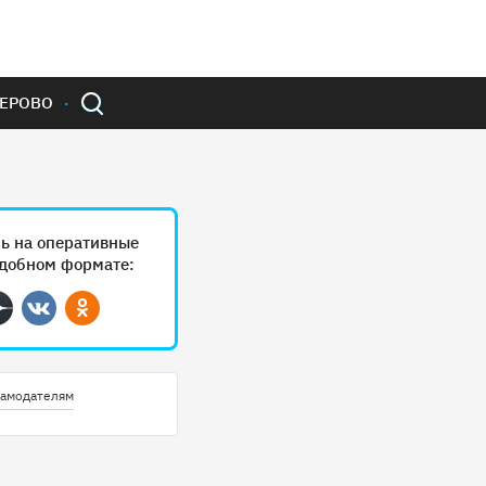
ЕРОВО
ь на оперативные
удобном формате:
ram
Дзен
Вконтакте
Одноклассники
амодателям