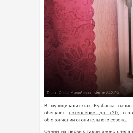
Текст:
Ольга Михайлова
Фото: A42.RU
В муниципалитетах Кузбасса начин
обещают
потепление до +30
, гла
об окончании отопительного сезона.
Одним из первых такой анонс сделал