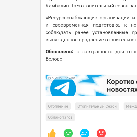
Камбалин. Там отопительный сезон за
«Ресурсоснабжающие организации и в
и своевременная подготовка к но
соблюдать ранее установленные г
вынужденное продление отопительного
Обновлено:
с завтрашнего дня отоп
Белове.
РЕКЛАМА • A42.RU
Отопление
Отопительный Сезон
Межд
Облако тэгов