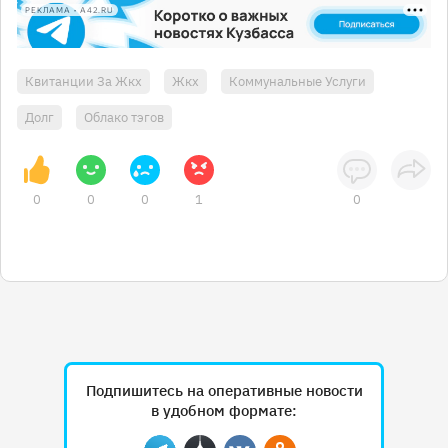
РЕКЛАМА • A42.RU
Квитанции За Жкх
Жкх
Коммунальные Услуги
Долг
Облако тэгов
0
0
0
1
0
Подпишитесь на оперативные новости
в удобном формате: