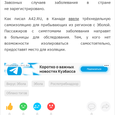
Завозных случаев заболевания в стране
не зарегистрировано.
Как писал А42.RU, в Канаде
ввели
трёхнедельную
самоизоляцию для прибывающих из регионов с Эболой.
Пассажиров с симптомами заболевания направят
в больницы для обследования. Тем, у кого нет
возможности изолироваться самостоятельно,
предоставят место для изоляции.
РЕКЛАМА • A42.RU
Вирус Эбола
Эбола
Роспотребнадзор
Облако тэгов
0
0
0
0
0