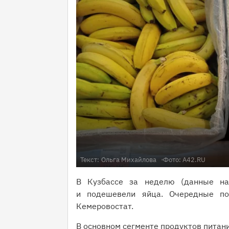
Текст:
Ольга Михайлова
Фото: A42.RU
В Кузбассе за неделю (данные на
и подешевели яйца. Очередные по
Кемеровостат.
В основном сегменте продуктов питани