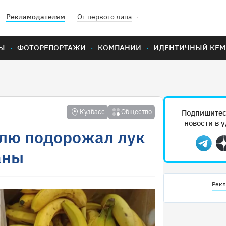
Рекламодателям
От первого лица
Ы
ФОТОРЕПОРТАЖИ
КОМПАНИИ
ИДЕНТИЧНЫЙ КЕМ
Кузбасс
Общество
Подпишитес
новости в 
елю подорожал лук
Teleg
аны
Рекл