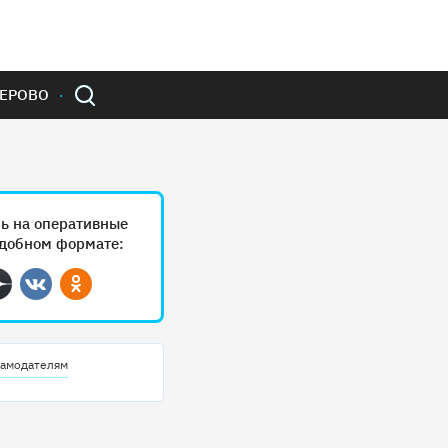
ЕРОВО
ь на оперативные
удобном формате:
ram
Дзен
Вконтакте
Одноклассники
амодателям