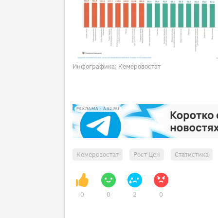
Инфографика: Кемеровостат
РЕКЛАМА • A42.RU
Кемеровостат
Рост Цен
Статистика
0
0
2
0