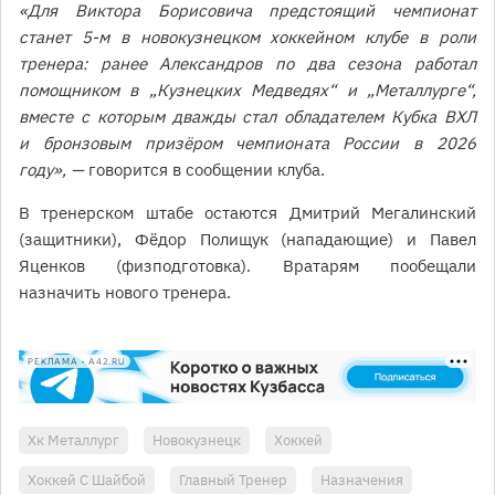
«Для Виктора Борисовича предстоящий чемпионат
станет 5-м в новокузнецком хоккейном клубе в роли
тренера: ранее Александров по два сезона работал
помощником в „Кузнецких Медведях“ и „Металлурге“,
вместе с которым дважды стал обладателем Кубка ВХЛ
и бронзовым призёром чемпионата России в 2026
году», —
говорится в сообщении клуба.
В тренерском штабе остаются Дмитрий Мегалинский
(защитники), Фёдор Полищук (нападающие) и Павел
Яценков (физподготовка). Вратарям пообещали
назначить нового тренера.
РЕКЛАМА • A42.RU
Хк Металлург
Новокузнецк
Хоккей
Хоккей С Шайбой
Главный Тренер
Назначения