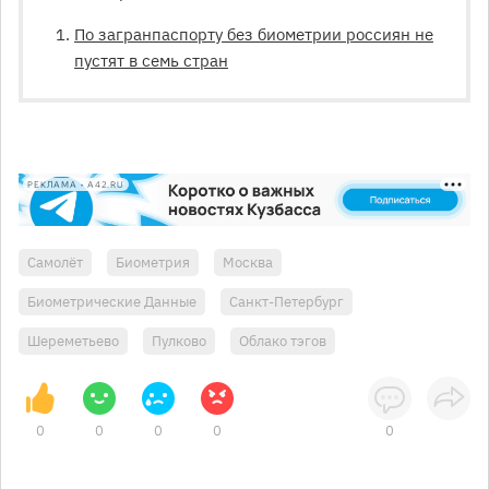
По загранпаспорту без биометрии россиян не
пустят в семь стран
РЕКЛАМА • A42.RU
Самолёт
Биометрия
Москва
Биометрические Данные
Санкт-Петербург
Шереметьево
Пулково
Облако тэгов
0
0
0
0
0