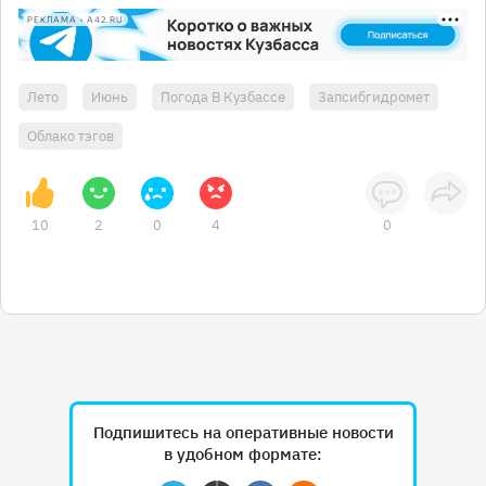
РЕКЛАМА • A42.RU
Лето
Июнь
Погода В Кузбассе
Запсибгидромет
Облако тэгов
10
2
0
4
0
Подпишитесь на оперативные новости
в удобном формате: