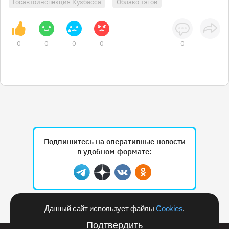
Госавтоинспекция Кузбасса
Облако тэгов
0
0
0
0
0
Подпишитесь на оперативные новости
в удобном формате:
Telegram
Дзен
Вконтакте
Одноклассники
Данный сайт использует файлы
Cookies
.
Рекламодателям
Подтвердить