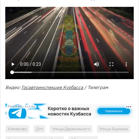
Видео:
Госавтоинспекция Кузбасса
/ Телеграм
РЕКЛАМА • A42.RU
Кемерово
Дтп
Улица Двужильного
Улица Баумана