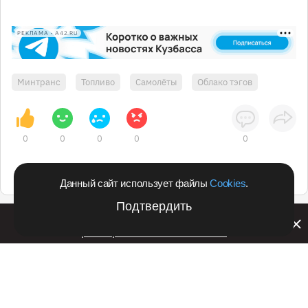
РЕКЛАМА • A42.RU
Минтранс
Топливо
Самолёты
Облако тэгов
0
0
0
0
0
Данный сайт использует файлы
Cookies
.
Подтвердить
Билайн запустил в Кемеровской области акцию с
розыгрышем iPhone 17 PRO
Подпишитесь на оперативные новости
в удобном формате: