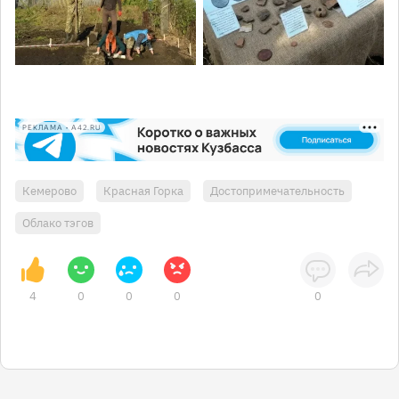
РЕКЛАМА • A42.RU
Кемерово
Красная Горка
Достопримечательность
Облако тэгов
4
0
0
0
0