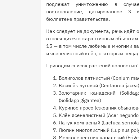
подлежат уничтожению в случае
постановление
, датированное 3 и
бюллетене правительства.
Как следует из документа, речь идёт 
относящихся к карантинным объектам и
15 — в том числе любимые многими ва
и ясенелистный клён, с которым неща
Приводим список растений полностью:
Болиголов пятнистый (Conium ma
Василёк луговой (Centaurea jacea
Золотарник канадский (Solidag
(Solidago gigantea)
Куриное просо (ежовник обыкновен
Клён ясенелистный (Acer negundo
Латук компасный (Lactuca serriola
Люпин многолистный (Lupinus poly
Мелколепестник канадский (Erige