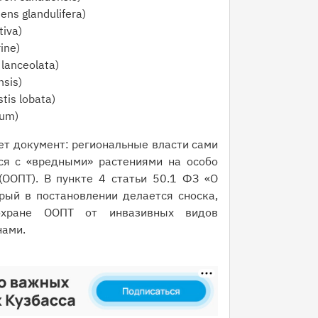
ns glandulifera)
iva)
ine)
lanceolata)
sis)
is lobata)
tum)
ет документ: региональные власти сами
ся с «вредными» растениями на особо
ООПТ). В пункте 4 статьи 50.1 ФЗ «О
ый в постановлении делается сноска,
охране ООПТ от инвазивных видов
нами.