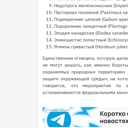
Недотрога железконосная (Impatie
Пастернак посевной (Pastinaca sat
Подмаренник цепкий (Galium apar
Подорожник ланцетный (Plantago 
Элодея канадская (Elodea canaden
Эхиноцистис лопастный (Echinocyst
Ячмень гривастый (Hordeum juba
Единственная оговорка, которую дела
не могут решать, как именно бороть
охраняемых природных территориях (
защите окружающей среды», на котор
говорится, что мероприятия по 
устанавливаются федеральными зако
РЕКЛАМА • A42.RU