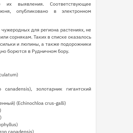
 их выявления. Соответствующее
юня, опубликовано в электронном
о чужеродных для региона растениях, не
ли сорнякам. Таких в списке оказалось
сильки и люпины, а также подорожники
дно борются в Рудничном бору.
culatum)
)
o canadensis), золотарник гигантский
ный) (Echinochloa crus-galli)
)
)
phyllus)
ron canadensis)