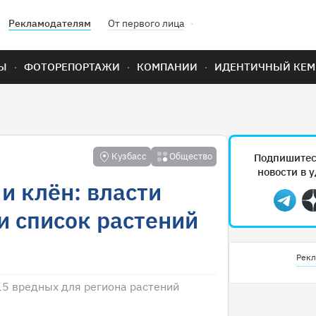
Рекламодателям
От первого лица
Ы
ФОТОРЕПОРТАЖИ
КОМПАНИИ
ИДЕНТИЧНЫЙ КЕМ
Кузбасс
Общество
Подпишитес
новости в 
и клён: власти
Teleg
и список растений
Рекл
15 вредных для региона растений