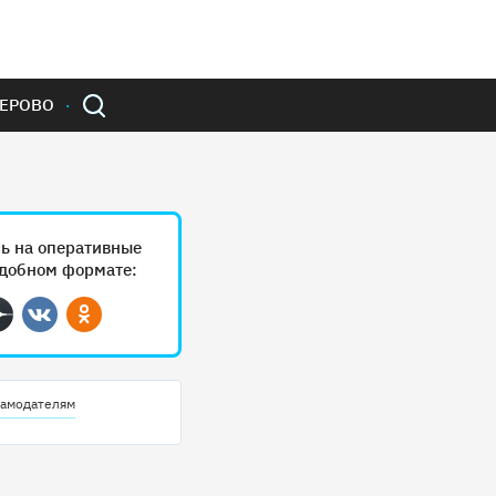
ЕРОВО
ь на оперативные
удобном формате:
ram
Дзен
Вконтакте
Одноклассники
амодателям