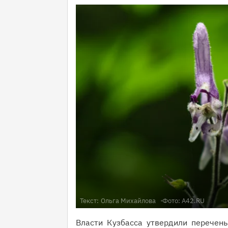
Текст:
Ольга Михайлова
Фото: A42.RU
Власти Кузбасса утвердили перечень