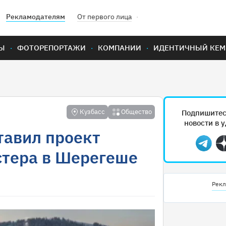
Рекламодателям
От первого лица
Ы
ФОТОРЕПОРТАЖИ
КОМПАНИИ
ИДЕНТИЧНЫЙ КЕМ
Кузбасс
Общество
Подпишитес
новости в 
тавил проект
Teleg
стера в Шерегеше
Рекл