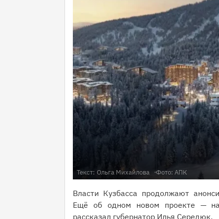
Текст:
Ольга Михайлова
Фото: АПК
Власти Кузбасса продолжают анонси
Ещё об одном новом проекте — на
рассказал губернатор Илья Середюк.