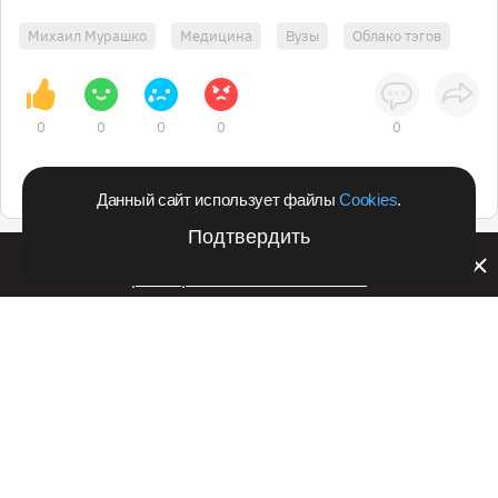
Михаил Мурашко
Медицина
Вузы
Облако тэгов
0
0
0
0
0
Данный сайт использует файлы
Cookies
.
Подтвердить
Билайн запустил в Кемеровской области акцию с
розыгрышем iPhone 17 PRO
Подпишитесь на оперативные новости
в удобном формате:
Telegram
Дзен
Вконтакте
Одноклассники
Рекламодателям