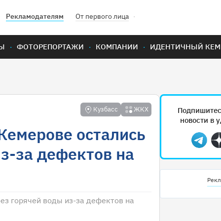
Рекламодателям
От первого лица
Ы
ФОТОРЕПОРТАЖИ
КОМПАНИИ
ИДЕНТИЧНЫЙ КЕМ
Кузбасс
ЖКХ
Подпишитес
новости в 
Кемерове остались
Teleg
из-за дефектов на
Рекл
ез горячей воды из-за дефектов на