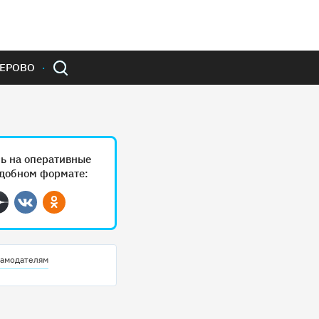
ЕРОВО
ь на оперативные
удобном формате:
ram
Дзен
Вконтакте
Одноклассники
амодателям