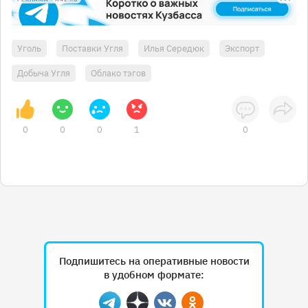
Уголь
Поставки Угля
Илья Середюк
Экспорт
Добыча Угля
Облако тэгов
0
0
0
1
0
Подпишитесь на оперативные новости
в удобном формате: