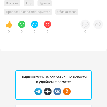
Вьетнам
Атор
Туризм
Правила Въезда Для Туристов
Облако тэгов
0
0
0
0
0
Подпишитесь на оперативные новости
в удобном формате:
Telegram
Дзен
Вконтакте
Одноклассники