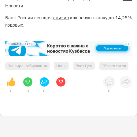
Новости
.
Банк России сегодня
снизил
ключевую ставку до 14,25%
годовых.
РЕКЛАМА • A42.RU
Эльвира Набиуллина
Цены
Рост Цен
Облако тэгов
0
0
0
1
0