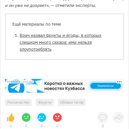
и он уже не дозреет»
, — отметили эксперты.
Ещё материалы по теме
Врач назвал фрукты и ягоды, в которых
слишком много сахара: ими нельзя
злоупотреблять
РЕКЛАМА • A42.RU
Роскачество
Фрукты
Облако тэгов
0
0
0
0
0