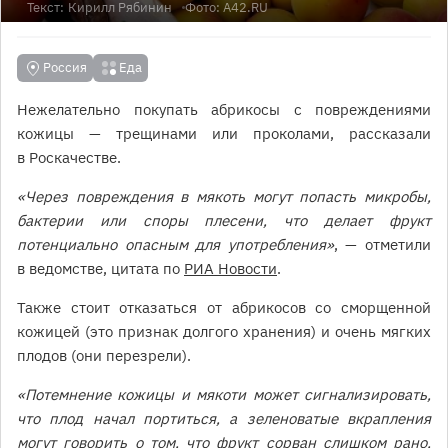
Текст:
Кирилл Рябинин
Фото: А42.RU
Россия
Еда
Нежелательно покупать абрикосы с повреждениями
кожицы — трещинами или проколами, рассказали
в Роскачестве.
«Через повреждения в мякоть могут попасть микробы,
бактерии или споры плесени, что делает фрукт
потенциально опасным для употребления»
, — отметили
в ведомстве, цитата по
РИА Новости
.
Также стоит отказаться от абрикосов со сморщенной
кожицей (это признак долгого хранения) и очень мягких
плодов (они перезрели).
«Потемнение кожицы и мякоти может сигнализировать,
что плод начал портиться, а зеленоватые вкрапления
могут говорить о том, что фрукт сорван слишком рано,