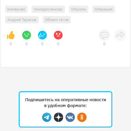
Кемерово
Онкодиспансер
Опухоль
Операция
Андрей Тарасов
Облако тэгов
0
0
0
0
0
Подпишитесь на оперативные новости
в удобном формате:
Telegram
Дзен
Вконтакте
Одноклассники