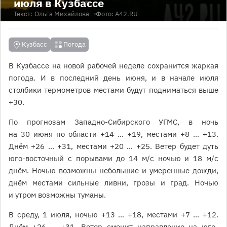
июля в Кузбассе
Текст:
Ольга Михайлова
Фото: A42.RU
Кузбасс
Погода
В Кузбассе на новой рабочей неделе сохранится жаркая
погода. И в последний день июня, и в начале июля
столбики термометров местами будут подниматься выше
+30.
По прогнозам Западно-Сибирского УГМС, в ночь
на 30 июня по области +14 … +19, местами +8 … +13.
Днём +26 … +31, местами +20 … +25. Ветер будет дуть
юго-восточный с порывами до 14 м/с ночью и 18 м/с
днём. Ночью возможны небольшие и умеренные дожди,
днём местами сильные ливни, грозы и град. Ночью
и утром возможны туманы.
В среду, 1 июля, ночью +13 … +18, местами +7 … +12.
Днём +26 … +31. Ветер сменит направление на юго-