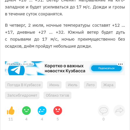
западное и будет усиливаться до 17 м/с. Дожди и грозы
в течение суток сохранятся.
В четверг, 2 июля, ночные температуры составят +12 …
+17, дневные +27 … +32. Южный ветер будет дуть
с порывами до 17 м/с, ночью преимущественно без
осадков, днём пройдут небольшие дожди.
РЕКЛАМА • A42.RU
Погода В Кузбассе
Июнь
Июль
Лето
Жара
Запсибгидромет
Облако тэгов
11
4
4
5
0