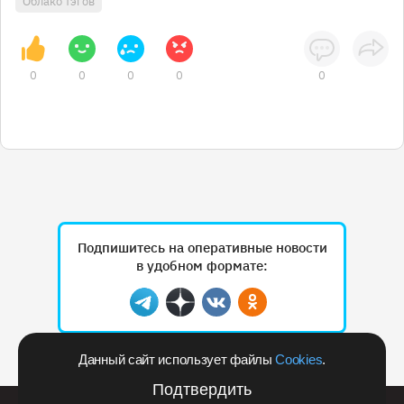
Облако тэгов
0
0
0
0
0
Подпишитесь на оперативные новости
в удобном формате:
Telegram
Дзен
Вконтакте
Одноклассники
Данный сайт использует файлы
Cookies
.
Рекламодателям
Подтвердить
Билайн запустил в Кемеровской области акцию с