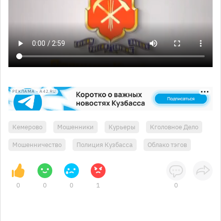
РЕКЛАМА • A42.RU
Кемерово
Мошенники
Курьеры
Кголовное Дело
Мошенничество
Полиция Кузбасса
Облако тэгов
0
0
0
1
0