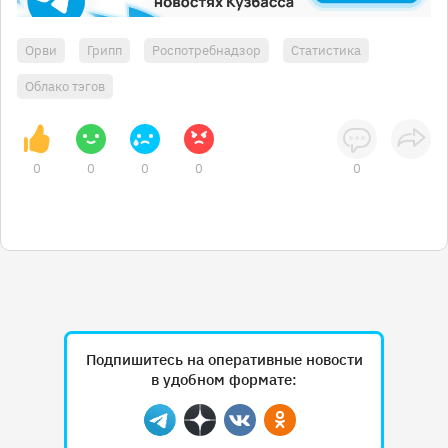
Орви
Грипп
Роспотребнадзор
Статистика
Облако тэгов
0
0
0
0
0
Подпишитесь на оперативные новости
в удобном формате:
Telegram
Дзен
Вконтакте
Одноклассники