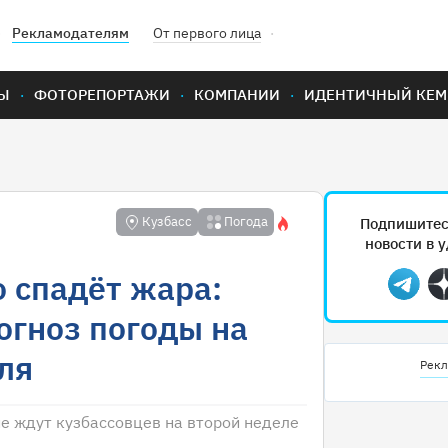
Рекламодателям
От первого лица
Ы
ФОТОРЕПОРТАЖИ
КОМПАНИИ
ИДЕНТИЧНЫЙ КЕМ
Кузбасс
Погода
Подпишитес
новости в 
о спадёт жара:
Teleg
огноз погоды на
ля
Рекл
е ждут кузбассовцев на второй неделе