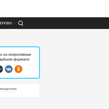
ЕРОВО
ь на оперативные
удобном формате:
ram
Дзен
Вконтакте
Одноклассники
амодателям