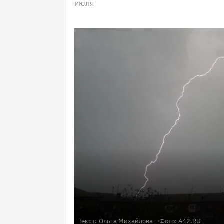
июля
Текст:
Ольга Михайлова
Фото: A42.RU