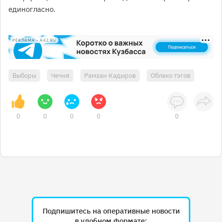
единогласно.
РЕКЛАМА • A42.RU
Выборы
Чечня
Рамзан Кадыров
Облако тэгов
0
0
0
0
0
Подпишитесь на оперативные новости
в удобном формате: