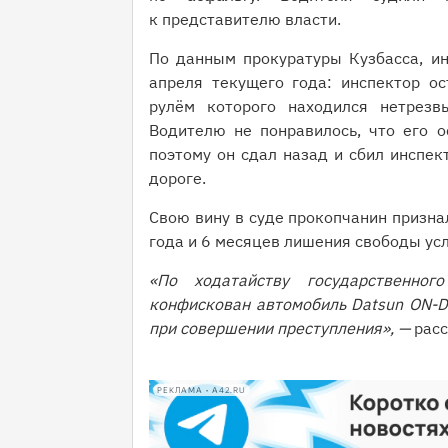
к представителю власти.
По данным прокуратуры Кузбасса, и
апреля текущего года: инспектор ос
рулём которого находился нетрезв
Водителю не понравилось, что его о
поэтому он сдал назад и сбил инспек
дороге.
Свою вину в суде прокопчанин признал
года и 6 месяцев лишения свободы усл
«По ходатайству государственног
конфискован автомобиль Datsun ON-D
при совершении преступления», —
расс
РЕКЛАМА • A42.RU