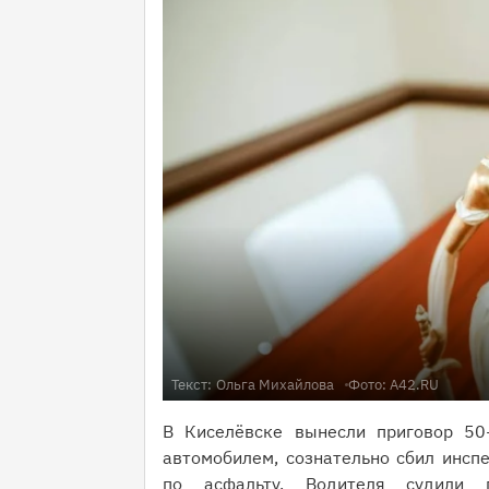
Текст:
Ольга Михайлова
Фото: A42.RU
В Киселёвске вынесли приговор 50-
автомобилем, сознательно сбил инсп
по асфальту. Водителя судили 