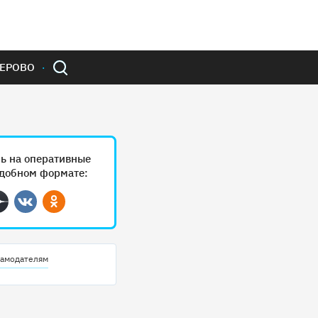
ЕРОВО
ь на оперативные
удобном формате:
ram
Дзен
Вконтакте
Одноклассники
амодателям