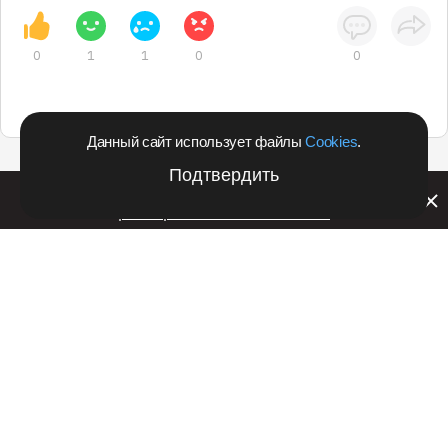
0
1
1
0
0
Данный сайт использует файлы
Cookies
.
Подтвердить
Билайн запустил в Кемеровской области акцию с
розыгрышем iPhone 17 PRO
Подпишитесь на оперативные новости
в удобном формате:
Telegram
Дзен
Вконтакте
Одноклассники
Рекламодателям