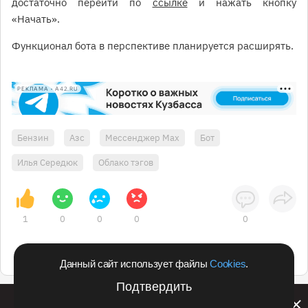
достаточно перейти по
ссылке
и нажать кнопку
«Начать».
Функционал бота в перспективе планируется расширять.
РЕКЛАМА • A42.RU
Бензин
Азс
Мессенджер Max
Бот
Илья Середюк
Облако тэгов
1
0
0
0
0
Данный сайт использует файлы
Cookies
.
Подтвердить
Билайн запустил в Кемеровской области акцию с