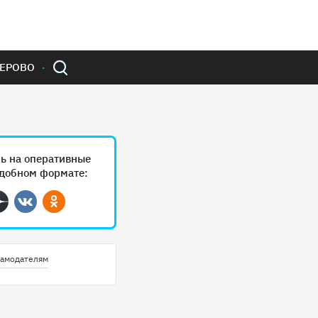
ЕРОВО
ь на оперативные
удобном формате:
ram
Дзен
Вконтакте
Одноклассники
амодателям