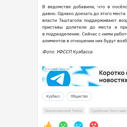
В ведомстве добавили, что в посёл
давно. Однако доехать до этого места 
власти Таштагола поддерживают воз
приставы долетели до места и при
в подразделение. Сейчас с ними работ
алиментов в отношении них будут воз
Фото: УФССП Кузбасса
РЕКЛАМА • A42.RU
Кузбасс
Общество
Таштагольский Район
Судебные Приставы