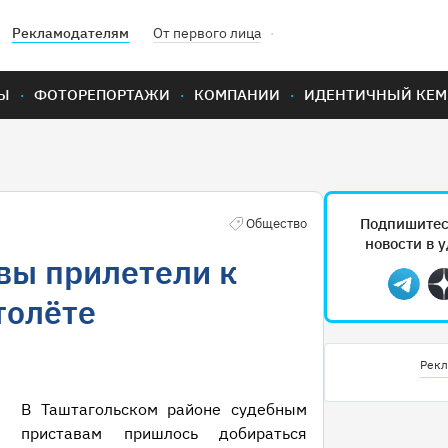
Рекламодателям
От первого лица
Ы
ФОТОРЕПОРТАЖИ
КОМПАНИИ
ИДЕНТИЧНЫЙ КЕМ
Подпишитес
Общество
новости в 
вы прилетели к
Teleg
толёте
Рекл
В Таштагольском районе судебным
приставам пришлось добираться