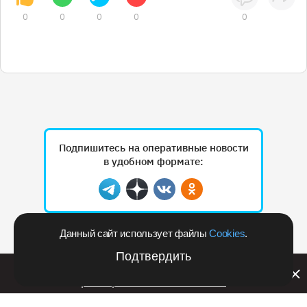
0
0
0
0
0
Подпишитесь на оперативные новости
в удобном формате:
Telegram
Дзен
Вконтакте
Одноклассники
Данный сайт использует файлы
Cookies
.
Рекламодателям
Подтвердить
Билайн запустил в Кемеровской области акцию с
розыгрышем iPhone 17 PRO