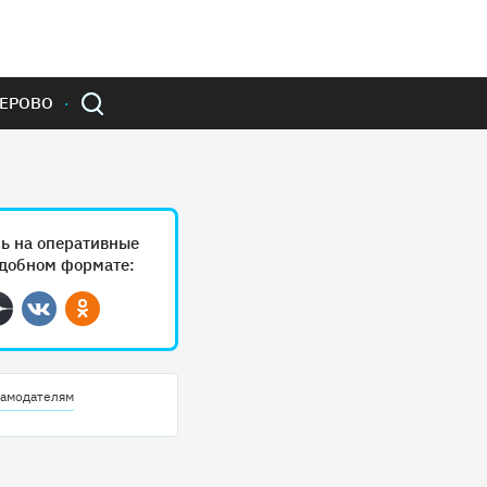
ЕРОВО
ь на оперативные
удобном формате:
ram
Дзен
Вконтакте
Одноклассники
амодателям