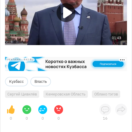
РЕКЛАМА • A42.RU
Кузбасс
Власть
Сергей Цивилёв
Кемеровская Область
Облако тэгов
0
0
0
0
16