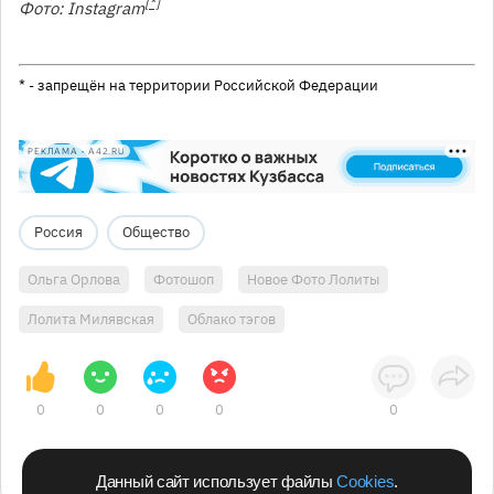
[*]
Фото: Instagram
* - запрещён на территории Российской Федерации
РЕКЛАМА • A42.RU
Россия
Общество
Ольга Орлова
Фотошоп
Новое Фото Лолиты
Лолита Милявская
Облако тэгов
0
0
0
0
0
Данный сайт использует файлы
Cookies
.