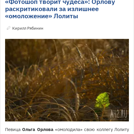
«Фотошоп творит чудеса»: Орлову
раскритиковали за излишнее
«омоложение» Лолиты
Кирилл Рябинин
Певица
Ольга Орлова
«омолодила» свою коллегу Лолиту