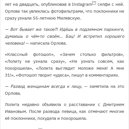
[*]
лет на двадцать, опубликовав в Instagram
селфи с ней.
Орлова так увлеклась фотофильтрами, что поклонники не
сразу узнали 55-летнюю Милявскую.
— Вот бывает же такое?! Идёшь в подземном паркинге,
думаешь о чём-то своём... Бац! И встретил хорошего
человека!
— написала Орлова.
«Классный фотошоп», «Зачем столько фильтров»,
«Лолиту не узнала сразу», «Не узнать совсем, как
похорошела», «Лолита выглядит моложе меня! А мне
31!», «Фотошоп творит чудеса», пишут в комментариях.
— Развод женщинам всегда к лицу
, — заметила на это
Орлова.
Лолита недавно объявила о расставании с Дмитрием
Ивановым. После развода певица, как отмечают многие
её поклонники, похудела и похорошела.