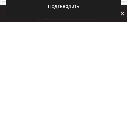
Подтвердить
Билайн запустил в Кемеровской области акцию с
розыгрышем iPhone 17 PRO
Подпишитесь на оперативные новости
в удобном формате:
Telegram
Дзен
Вконтакте
Одноклассники
Рекламодателям
РЕКЛАМА • RSHB.RU