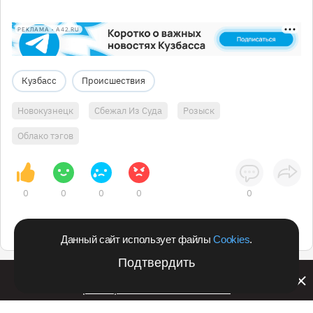
РЕКЛАМА • A42.RU
Кузбасс
Происшествия
Новокузнецк
Сбежал Из Суда
Розыск
Облако тэгов
0
0
0
0
0
Данный сайт использует файлы
Cookies
.
Подтвердить
Билайн запустил в Кемеровской области акцию с
розыгрышем iPhone 17 PRO