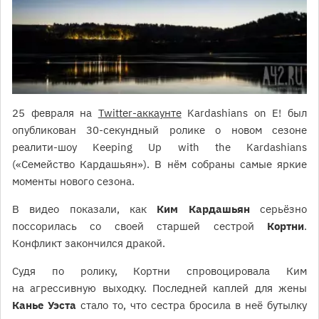
25 февраля на
Twitter-аккаунте
Kardashians on E! был
опубликован 30-секундный ролике о новом сезоне
реалити-шоу Keeping Up with the Kardashians
(«Семейство Кардашьян»). В нём собраны самые яркие
моменты нового сезона.
В видео показали, как
Ким Кардашьян
серьёзно
поссорилась со своей старшей сестрой
Кортни
.
Конфликт закончился дракой.
Судя по ролику, Кортни спровоцировала Ким
на агрессивную выходку. Последней каплей для жены
Канье Уэста
стало то, что сестра бросила в неё бутылку