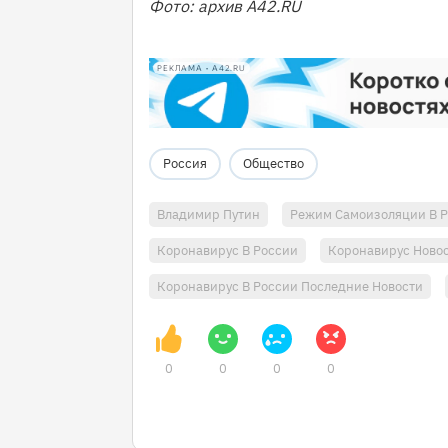
Фото: архив A42.RU
РЕКЛАМА • A42.RU
Россия
Общество
Владимир Путин
Режим Самоизоляции В 
Коронавирус В России
Коронавирус Новос
Коронавирус В России Последние Новости
0
0
0
0