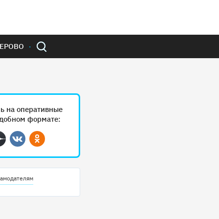
ЕРОВО
ь на оперативные
удобном формате:
ram
Дзен
Вконтакте
Одноклассники
амодателям