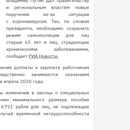
Владимир Путин дал правительству
и региональным властям новые
поручения из-за ситуации
с коронавирусом. Так, по словам
президента, необходимо сохранить
режим самоизоляции для лиц
старше 65 лет и лиц, страдающих
хроническими заболеваниями,
сообщает
РИА Новости.
чение доплаты к зарплате работникам
редственно занимаются оказанием
а апрель 2020 года.
ны изменения в законы о специальных
нии минимального размера пособия
6 751 рубля для лиц, не подлежащих
лучай временной нетрудоспособности