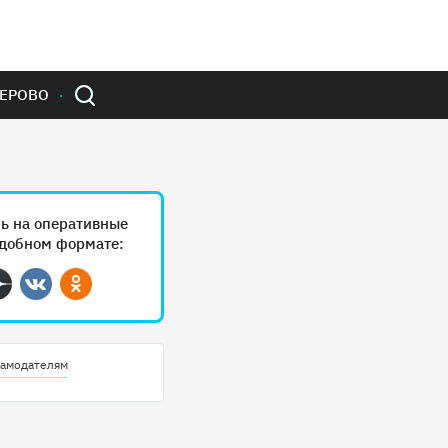
ЕРОВО
ь на оперативные
удобном формате:
ram
Дзен
Вконтакте
Одноклассники
амодателям