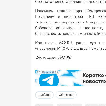
Соответственно, апелляции адвокатов
Напомним, гендиректора «Кемеровс
Богданову и директора ТРЦ «Зи
технического директора «Кемеровско
Соболева обвиняют, в частности,
безопасности, повлёкшем смерть 60 ч
Как писал A42.RU, ранее
суд про
управления МЧС Александра Мамонтова
Фото: архив A42.RU
РЕКЛАМА • A42.RU
Кузбасс
Общество