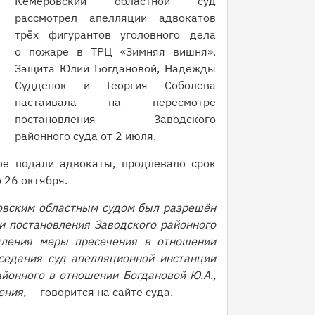
Кемеровский областной суд
рассмотрел апелляции адвокатов
трёх фигурантов уголовного дела
о пожаре в ТРЦ «Зимняя вишня».
Защита Юлии Богдановой, Надежды
Судденок и Георгия Соболева
настаивала на пересмотре
постановления Заводского
районного суда от 2 июля.
ое подали адвокаты, продлевало срок
о 26 октября.
овским областным судом был разрешён
и постановления Заводского районного
дления меры пресечения в отношении
седания суд апелляционной инстанции
йонного в отношении Богдановой Ю.А.,
нения,
— говорится на сайте суда.