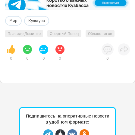
Мир
Культура
Пласидо Доминго
Оперный Певец
Облако тэгов
0
0
0
0
0
Подпишитесь на оперативные новости
в удобном формате: