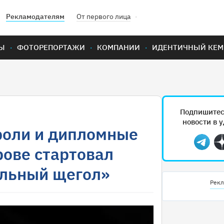
Рекламодателям
От первого лица
Ы
ФОТОРЕПОРТАЖИ
КОМПАНИИ
ИДЕНТИЧНЫЙ КЕМ
Подпишитес
новости в 
роли и дипломные
Teleg
рове стартовал
альный щегол»
Рекл