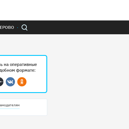
ЕРОВО
ь на оперативные
удобном формате:
ram
Дзен
Вконтакте
Одноклассники
амодателям