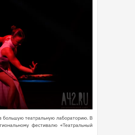
в большую театральную лабораторию. В
гиональному фестивалю «Театральный