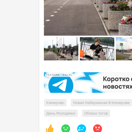
РЕКЛАМА • A42.RU
Кемерово
Новая Набережная В Кемерове
День Молодёжи
Облако тэгов