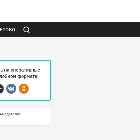
ЕРОВО
ь на оперативные
удобном формате:
ram
Дзен
Вконтакте
Одноклассники
амодателям