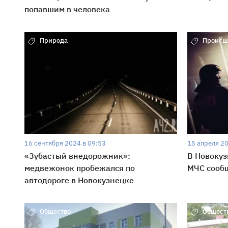
попавшим в человека
Природа
Происш
16 сентября 2024 в 09:53
15 апреля 20
«Зубастый внедорожник»:
В Новокуз
медвежонок пробежался по
МЧС сооб
автодороге в Новокузнецке
Общество
Общест