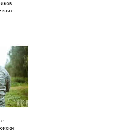
ников
менят
 с
поиски