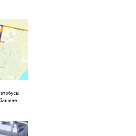
автобусы
Абашеве