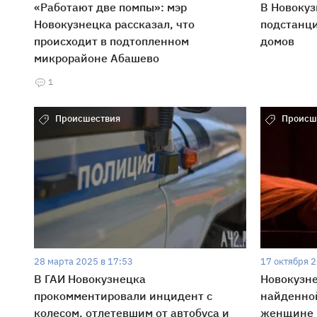
«Работают две помпы»: мэр
В Новокуз
Новокузнецка рассказал, что
подстанци
происходит в подтопленном
домов
микрорайоне Абашево
1
Происшествия
Происш
28 марта 2025 в 17:53
17 октября 2
В ГАИ Новокузнецка
Новокузн
прокомментировали инцидент с
найденной
колесом, отлетевшим от автобуса и
женщине