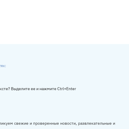
тях:
ники
gram
ксте? Выделите ее и нажмите Ctrl+Enter
убликуем свежие и проверенные новости, развлекательные и