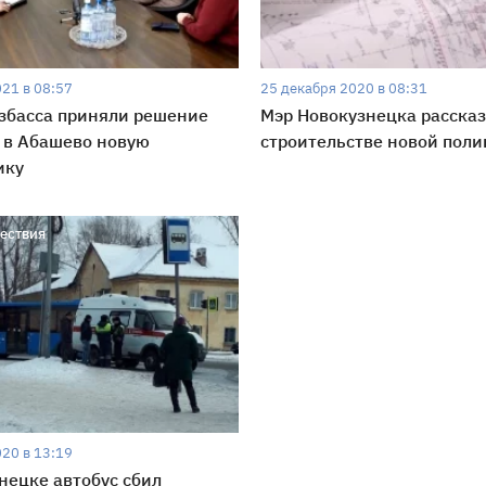
021 в 08:57
25 декабря 2020 в 08:31
збасса приняли решение
Мэр Новокузнецка рассказ
 в Абашево новую
строительстве новой пол
ику
ествия
020 в 13:19
нецке автобус сбил