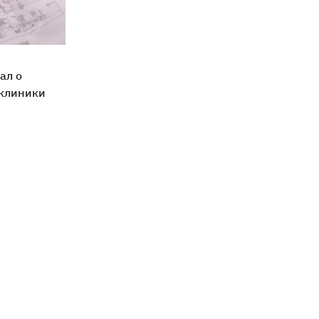
ал о
иклиники