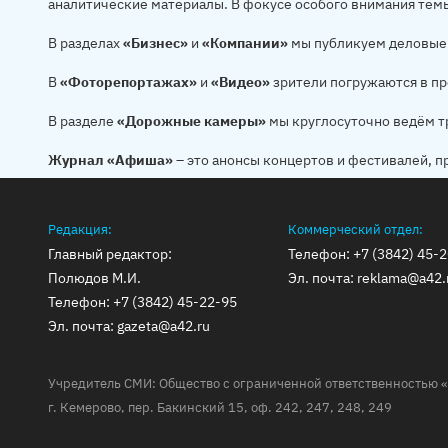
аналитические материалы. В фокусе особого внимания тем
В разделах
«Бизнес»
и
«Компании»
мы публикуем деловые 
В
«Фоторепортажах»
и
«Видео»
зрители погружаются в пр
В разделе
«Дорожные камеры»
мы круглосуточно ведём т
Журнал «Афиша»
– это анонсы концертов и фестивалей, п
Редакция:
Коммерческий отдел:
Главный редактор:
Телефон:
+7 (3842) 45-
Полюдов М.И.
Эл. почта:
reklama@a42.
Телефон:
+7 (3842) 45-22-95
Эл. почта:
gazeta@a42.ru
Учредитель СМИ: Общество с ограниченной ответственностью «
г. Кемерово, пер. Бакинский 15, оф. 242, 247, 248, 249