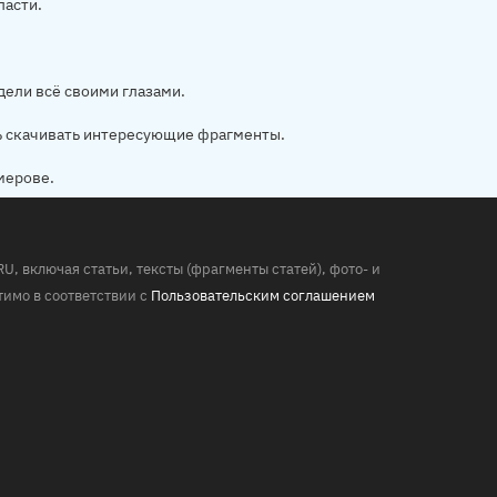
ласти.
дели всё своими глазами.
ь скачивать интересующие фрагменты.
мерове.
 включая статьи, тексты (фрагменты статей), фото- и
имо в соответствии с
Пользовательским соглашением