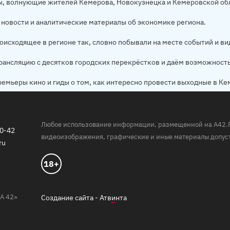
ы, волнующие жителей Кемерова, Новокузнецка и Кемеровской об
новости и аналитические материалы об экономике региона.
оисходящее в регионе так, словно побывали на месте событий и ви
рансляцию с десятков городских перекрёстков и даём возможност
ремьеры кино и гиды о том, как интересно провести выходные в Ке
Любое использование информации, размещенной на A42.RU,
20-42
видеоизображения, графические и иные материалы допуст
ru
18+
А 42»
Создание сайта -
Атв
и
нта