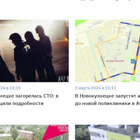
ествия
Общество
24 в 15:15
5 марта 2024 в 15:13
нецке загорелась СТО: в
В Новокузнецке запустят 
щили подробности
до новой поликлиники в 
во
Общество