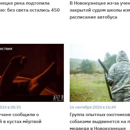
нецке река подтопила
В Новокузнецке из-за уче
ю: без света остались 450
закрытой судом школы из
расписание автобуса
ествия
Природа
024 в 08:35
16 сентября 2024 в 16:49
ечане сообщили о
Группа опытных охотников
 в кустах мёртвой
собаками выдвинется на 
медведя в Новокузнецке