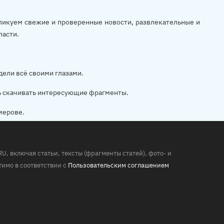
убликуем свежие и проверенные новости, развлекательные и
ласти.
дели всё своими глазами.
ь скачивать интересующие фрагменты.
мерове.
 включая статьи, тексты (фрагменты статей), фото- и
имо в соответствии с
Пользовательским соглашением