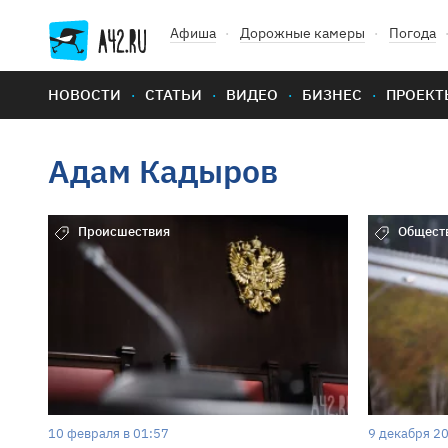
Афиша
Дорожные камеры
Погода
НОВОСТИ
СТАТЬИ
ВИДЕО
БИЗНЕС
ПРОЕКТ
Адам Кадыров
Происшествия
Общест
10 февраля в 01:57
9 декабря 20