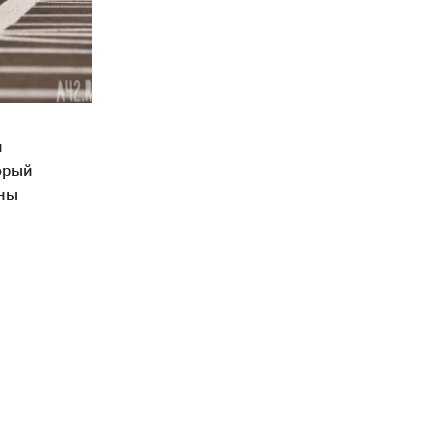
и
орый
оны