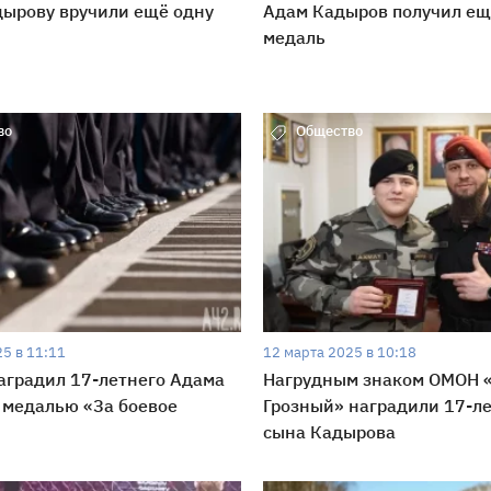
ырову вручили ещё одну
Адам Кадыров получил ещ
медаль
во
Общество
5 в 11:11
12 марта 2025 в 10:18
аградил 17-летнего Адама
Нагрудным знаком ОМОН 
 медалью «За боевое
Грозный» наградили 17-л
сына Кадырова