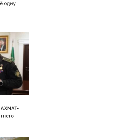
ё одну
«АХМАТ-
етнего