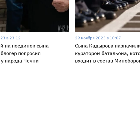
23 в 23:12
29 ноября 2023 в 10:07
й на поединок сына
Сына Кадырова назначил
блогер попросил
куратором батальона, кот
у народа Чечни
входит в состав Минобор