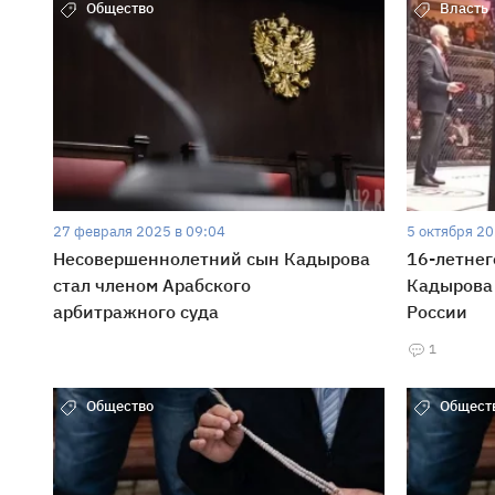
Общество
Власть
27 февраля 2025 в 09:04
5 октября 20
Несовершеннолетний сын Кадырова
16-летнег
стал членом Арабского
Кадырова 
арбитражного суда
России
1
Общество
Общест