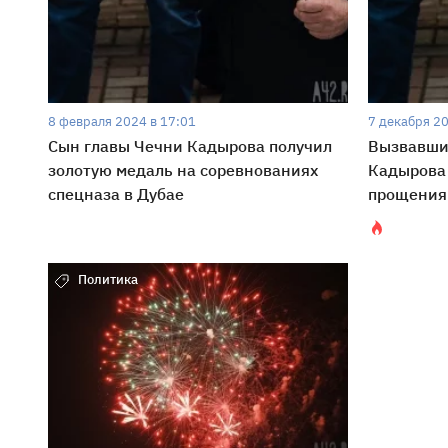
8 февраля 2024 в 17:01
7 декабря 20
Сын главы Чечни Кадырова получил
Вызвавши
золотую медаль на соревнованиях
Кадырова 
спецназа в Дубае
прощения 
Политика