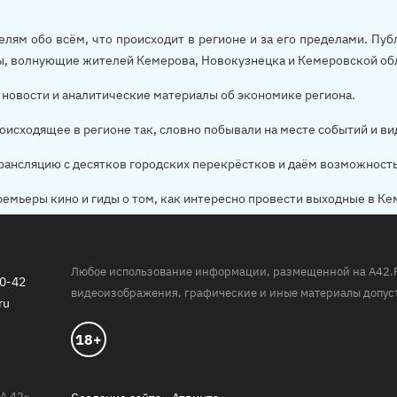
елям обо всём, что происходит в регионе и за его пределами. П
ы, волнующие жителей Кемерова, Новокузнецка и Кемеровской об
новости и аналитические материалы об экономике региона.
оисходящее в регионе так, словно побывали на месте событий и ви
рансляцию с десятков городских перекрёстков и даём возможност
ремьеры кино и гиды о том, как интересно провести выходные в Ке
Любое использование информации, размещенной на A42.RU,
20-42
видеоизображения, графические и иные материалы допуст
ru
18+
А 42»