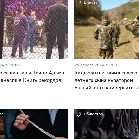
Власть
24 в 11:07
29 апреля 2024 в 11:30
о сына главы Чечни Адама
Кадыров назначил своего 
внесли в Книгу рекордов
летнего сына куратором
Российского университета
во
Общество