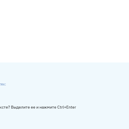
тях:
ники
gram
ксте? Выделите ее и нажмите Ctrl+Enter