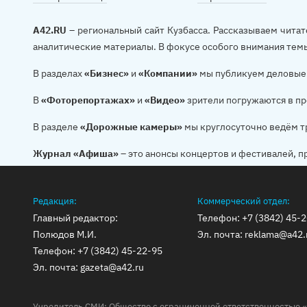
A42.RU
– региональный сайт Кузбасса. Рассказываем читат
аналитические материалы. В фокусе особого внимания тем
В разделах
«Бизнес»
и
«Компании»
мы публикуем деловые 
В
«Фоторепортажах»
и
«Видео»
зрители погружаются в пр
В разделе
«Дорожные камеры»
мы круглосуточно ведём т
Журнал «Афиша»
– это анонсы концертов и фестивалей, п
Редакция:
Коммерческий отдел:
Главный редактор:
Телефон:
+7 (3842) 45-
Полюдов М.И.
Эл. почта:
reklama@a42.
Телефон:
+7 (3842) 45-22-95
Эл. почта:
gazeta@a42.ru
Учредитель СМИ: Общество с ограниченной ответственностью «