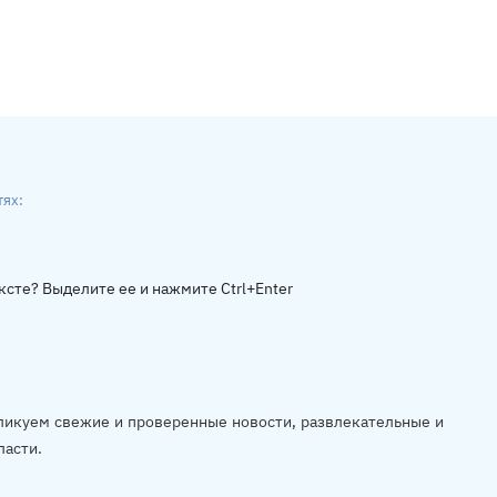
тях:
ники
gram
ксте? Выделите ее и нажмите Ctrl+Enter
убликуем свежие и проверенные новости, развлекательные и
ласти.