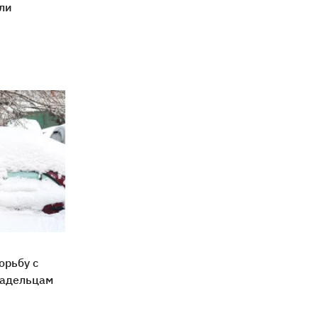
ли
орьбу с
ладельцам