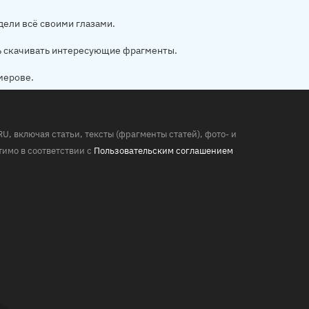
дели всё своими глазами.
ь скачивать интересующие фрагменты.
мерове.
 включая статьи, тексты (фрагменты статей), фото- и
имо в соответствии с
Пользовательским соглашением