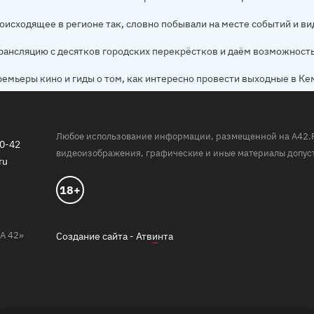
оисходящее в регионе так, словно побывали на месте событий и ви
рансляцию с десятков городских перекрёстков и даём возможност
ремьеры кино и гиды о том, как интересно провести выходные в Ке
Любое использование информации, размещенной на A42.RU,
20-42
видеоизображения, графические и иные материалы допуст
ru
18+
А 42»
Создание сайта -
Атв
и
нта