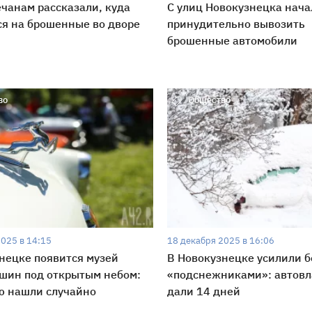
чанам рассказали, куда
С улиц Новокузнецка нача
я на брошенные во дворе
принудительно вывозить
брошенные автомобили
во
Общество
2025 в 14:15
18 декабря 2025 в 16:06
нецке появится музей
В Новокузнецке усилили б
шин под открытым небом:
«подснежниками»: автов
ю нашли случайно
дали 14 дней