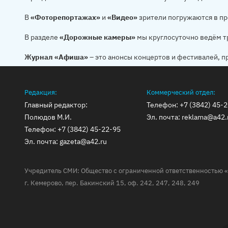
В
«Фоторепортажах»
и
«Видео»
зрители погружаются в пр
В разделе
«Дорожные камеры»
мы круглосуточно ведём т
Журнал «Афиша»
– это анонсы концертов и фестивалей, п
Редакция:
Коммерческий отдел:
Главный редактор:
Телефон:
+7 (3842) 45-
Полюдов М.И.
Эл. почта:
reklama@a42.
Телефон:
+7 (3842) 45-22-95
Эл. почта:
gazeta@a42.ru
Учредитель СМИ: Общество с ограниченной ответственностью «
г. Кемерово, пер. Бакинский 15, оф. 242, 247, 248, 249