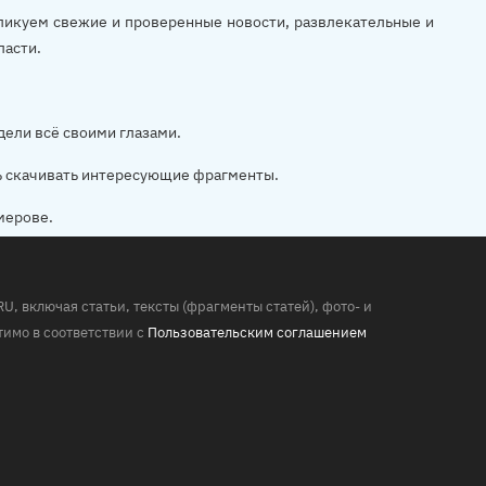
убликуем свежие и проверенные новости, развлекательные и
ласти.
дели всё своими глазами.
ь скачивать интересующие фрагменты.
мерове.
 включая статьи, тексты (фрагменты статей), фото- и
имо в соответствии с
Пользовательским соглашением