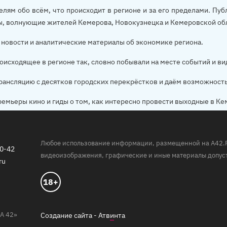
елям обо всём, что происходит в регионе и за его пределами. П
ы, волнующие жителей Кемерова, Новокузнецка и Кемеровской об
новости и аналитические материалы об экономике региона.
оисходящее в регионе так, словно побывали на месте событий и ви
рансляцию с десятков городских перекрёстков и даём возможност
ремьеры кино и гиды о том, как интересно провести выходные в Ке
Любое использование информации, размещенной на A42.RU,
20-42
видеоизображения, графические и иные материалы допуст
ru
18+
А 42»
Создание сайта -
Атв
и
нта