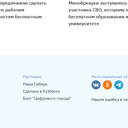
 предложили сделать
Минобрнауки заступилось
по рабочим
участника СВО, которому 
ностям бесплатным
бесплатном образовании 
университете
Партнеры:
Мы в социальных се
Наша Сибирь
Вконтакте
Однокласс
Tele
Сделано в Кузбассе
Блог "Цифрового города"
Нашли ошибку в те