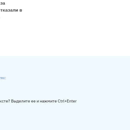
 за
отказали в
в
тях:
ники
gram
ксте? Выделите ее и нажмите Ctrl+Enter