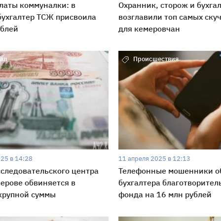
латы коммуналки: в
Охранник, сторож и бухга
бухгалтер ТСЖ присвоила
возглавили топ самых ску
ублей
для кемеровчан
ал
Происшествия
25 в 14:28
11 апреля 2025 в 12:13
сследовательского центра
Телефонные мошенники о
мерове обвиняется в
бухгалтера благотворител
крупной суммы
фонда на 16 млн рублей