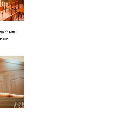
ла 9 млн
вным