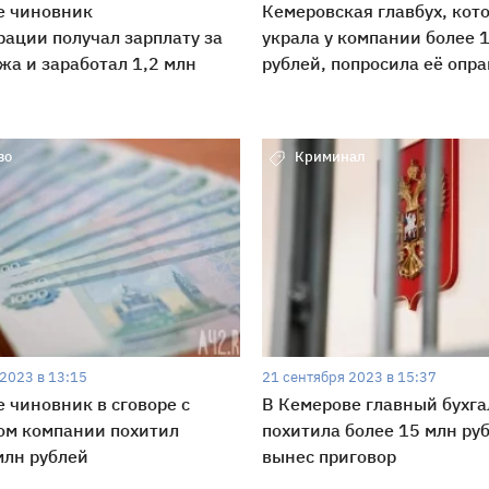
е чиновник
Кемеровская главбух, кот
ации получал зарплату за
украла у компании более 
жа и заработал 1,2 млн
рублей, попросила её опр
во
Криминал
2023 в 13:15
21 сентября 2023 в 15:37
е чиновник в сговоре с
В Кемерове главный бухга
ом компании похитил
похитила более 15 млн руб
млн рублей
вынес приговор