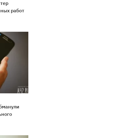
лтер
чных работ
бманули
ьного