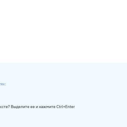
тях:
ники
gram
ксте? Выделите ее и нажмите Ctrl+Enter