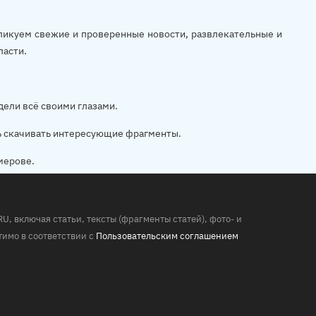
убликуем свежие и проверенные новости, развлекательные и
ласти.
дели всё своими глазами.
ь скачивать интересующие фрагменты.
мерове.
 включая статьи, тексты (фрагменты статей), фото- и
имо в соответствии с
Пользовательским соглашением