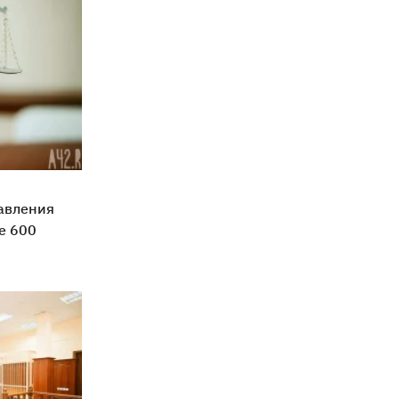
равления
е 600