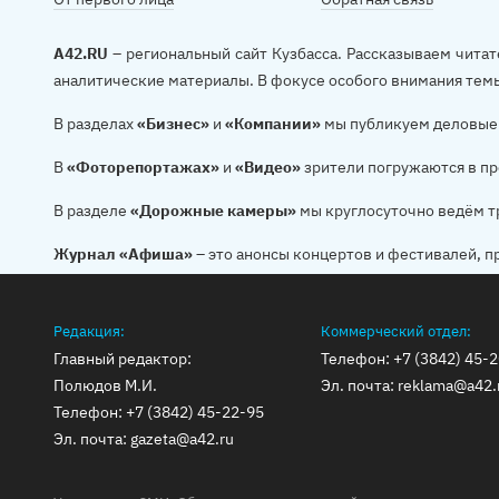
A42.RU
– региональный сайт Кузбасса. Рассказываем читат
аналитические материалы. В фокусе особого внимания тем
В разделах
«Бизнес»
и
«Компании»
мы публикуем деловые 
В
«Фоторепортажах»
и
«Видео»
зрители погружаются в пр
В разделе
«Дорожные камеры»
мы круглосуточно ведём т
Журнал «Афиша»
– это анонсы концертов и фестивалей, п
Редакция:
Коммерческий отдел:
Главный редактор:
Телефон:
+7 (3842) 45-
Полюдов М.И.
Эл. почта:
reklama@a42.
Телефон:
+7 (3842) 45-22-95
Эл. почта:
gazeta@a42.ru