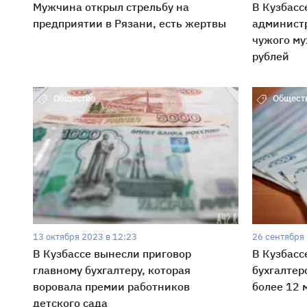
Мужчина открыл стрельбу на
В Кузбасс
предприятии в Рязани, есть жертвы
администр
чужого му
рублей
Общество
Общест
13 октября 2023 в 12:23
26 сентября 
В Кузбассе вынесли приговор
В Кузбасс
главному бухгалтеру, которая
бухгалтер
воровала премии работников
более 12 
детского сада