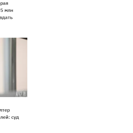
орая
15 млн
авдать
лтер
лей: суд