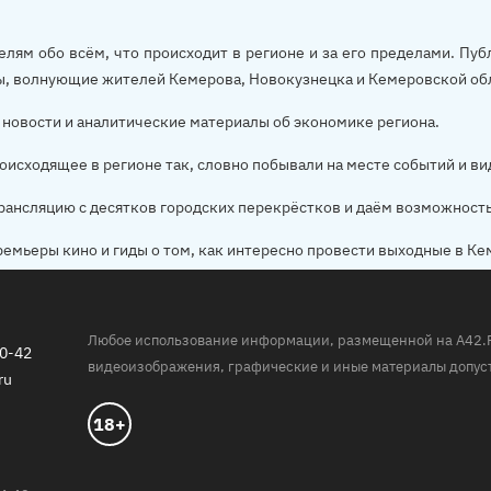
елям обо всём, что происходит в регионе и за его пределами. П
ы, волнующие жителей Кемерова, Новокузнецка и Кемеровской об
новости и аналитические материалы об экономике региона.
оисходящее в регионе так, словно побывали на месте событий и ви
рансляцию с десятков городских перекрёстков и даём возможност
ремьеры кино и гиды о том, как интересно провести выходные в Ке
Любое использование информации, размещенной на A42.RU,
20-42
видеоизображения, графические и иные материалы допуст
ru
18+