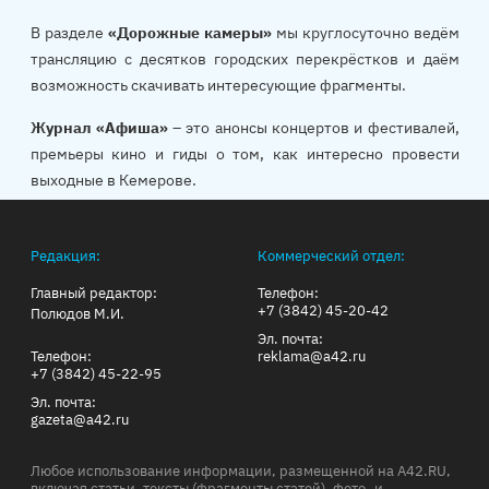
В разделе
«Дорожные камеры»
мы круглосуточно ведём
трансляцию с десятков городских перекрёстков и даём
возможность скачивать интересующие фрагменты.
Журнал «Афиша»
– это анонсы концертов и фестивалей,
премьеры кино и гиды о том, как интересно провести
выходные в Кемерове.
Редакция:
Коммерческий отдел:
Главный редактор:
Телефон:
+7 (3842) 45-20-42
Полюдов М.И.
Эл. почта:
Телефон:
reklama@a42.ru
+7 (3842) 45-22-95
Эл. почта:
gazeta@a42.ru
Любое использование информации, размещенной на A42.RU,
включая статьи, тексты (фрагменты статей), фото- и