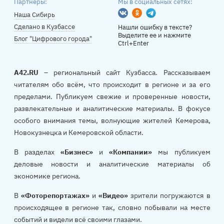
Партнеры:
Мы в социальных сетях:
Вконтакте
Одноклассники
Telegram
Наша Сибирь
Сделано в Кузбассе
Нашли ошибку в тексте?
Выделите ее и нажмите
Блог "Цифрового города"
Ctrl+Enter
A42.RU
– региональный сайт Кузбасса. Рассказываем
читателям обо всём, что происходит в регионе и за его
пределами. Публикуем свежие и проверенные новости,
развлекательные и аналитические материалы. В фокусе
особого внимания темы, волнующие жителей Кемерова,
Новокузнецка и Кемеровской области.
В разделах
«Бизнес»
и
«Компании»
мы публикуем
деловые новости и аналитические материалы об
экономике региона.
В
«Фоторепортажах»
и
«Видео»
зрители погружаются в
происходящее в регионе так, словно побывали на месте
событий и видели всё своими глазами.