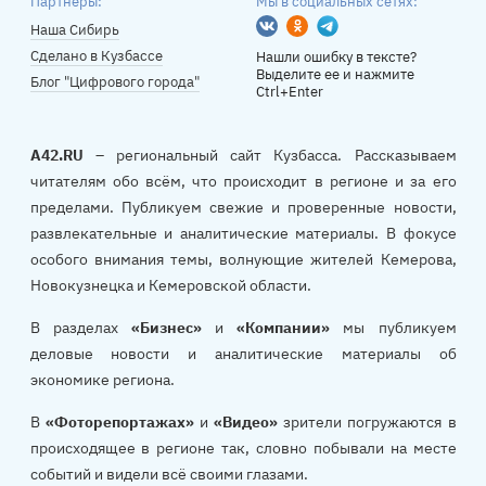
Партнеры:
Мы в социальных сетях:
Вконтакте
Одноклассники
Telegram
Наша Сибирь
Сделано в Кузбассе
Нашли ошибку в тексте?
Выделите ее и нажмите
Блог "Цифрового города"
Ctrl+Enter
A42.RU
– региональный сайт Кузбасса. Рассказываем
читателям обо всём, что происходит в регионе и за его
пределами. Публикуем свежие и проверенные новости,
развлекательные и аналитические материалы. В фокусе
особого внимания темы, волнующие жителей Кемерова,
Новокузнецка и Кемеровской области.
В разделах
«Бизнес»
и
«Компании»
мы публикуем
деловые новости и аналитические материалы об
экономике региона.
В
«Фоторепортажах»
и
«Видео»
зрители погружаются в
происходящее в регионе так, словно побывали на месте
событий и видели всё своими глазами.