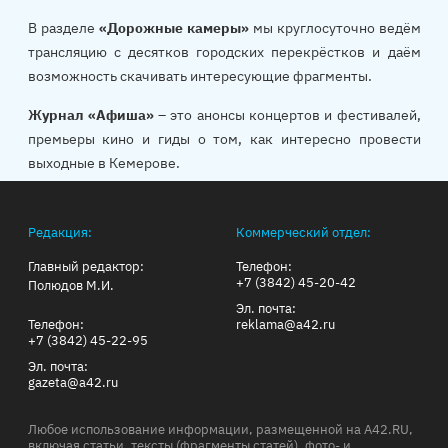
В разделе
«Дорожные камеры»
мы круглосуточно ведём
трансляцию с десятков городских перекрёстков и даём
возможность скачивать интересующие фрагменты.
Журнал «Афиша»
– это анонсы концертов и фестивалей,
премьеры кино и гиды о том, как интересно провести
выходные в Кемерове.
Редакция:
Коммерческий отдел:
Главный редактор:
Телефон:
+7 (3842) 45-20-42
Полюдов М.И.
Эл. почта:
Телефон:
reklama@a42.ru
+7 (3842) 45-22-95
Эл. почта:
gazeta@a42.ru
Любое использование информации, размещенной на A42.RU,
включая статьи, тексты (фрагменты статей), фото- и